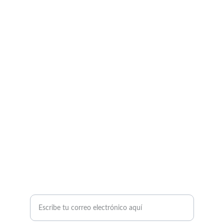
Fotografía
Capturando momentos únicos en el deporte 
ecuestre.
CONTACTO
contacto: fernan.fazio@gmail.com
+34-615-115-010
Introduce tu dirección de correo